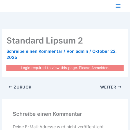
Zum
Inhalt
springen
Standard Lipsum 2
Schreibe einen Kommentar
/ Von
admin
/
Oktober 22,
2025
Login required to view this page. Please
Anmelden
.
ZURÜCK
WEITER
Schreibe einen Kommentar
Deine E-Mail-Adresse wird nicht veröffentlicht.