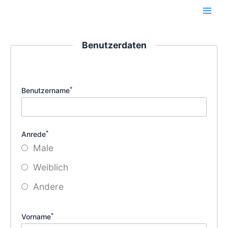
Zum
Inhalt
springen
Benutzerdaten
*
Benutzername
*
Anrede
Male
Weiblich
Andere
*
Vorname