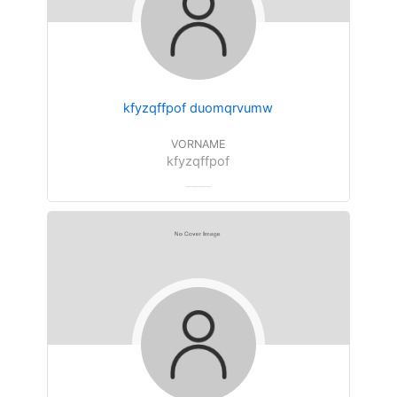
kfyzqffpof duomqrvumw
VORNAME
kfyzqffpof