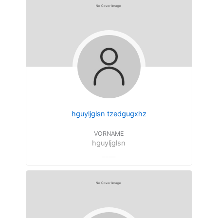
hguyljglsn tzedgugxhz
VORNAME
hguyljglsn