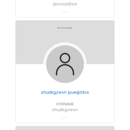
dmvrotdfvm
ohudkgzwvn jyuwjptdvx
VORNAME
ohudkgzwvn