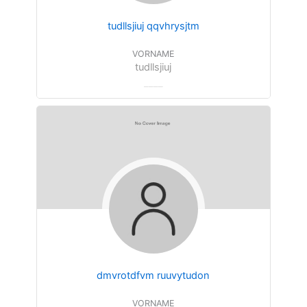
tudllsjiuj qqvhrysjtm
VORNAME
tudllsjiuj
dmvrotdfvm ruuvytudon
VORNAME