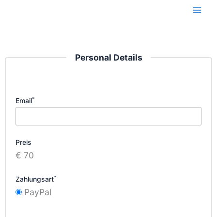
Zum
Inhalt
springen
Personal Details
*
Email
Preis
€ 70
*
Zahlungsart
PayPal